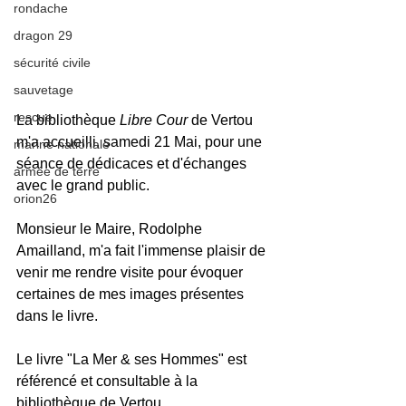
rondache
dragon 29
sécurité civile
sauvetage
rescue
La bibliothèque 
Libre Cour
 de Vertou 
m'a accueilli, samedi 21 Mai, pour une 
marine nationale
séance de dédicaces et d'échanges 
armée de terre
avec le grand public. 
orion26
Monsieur le Maire, Rodolphe 
Amailland, m'a fait l'immense plaisir de 
venir me rendre visite pour évoquer 
certaines de mes images présentes 
dans le livre.
Le livre "La Mer & ses Hommes" est 
référencé et consultable à la 
bibliothèque de Vertou.