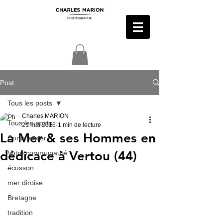
Post
Tous les posts
Charles MARION
Tous les posts
21 mai 2016
1 min de lecture
La Mer & ses Hommes en
Commencer
dédicace à Vertou (44)
Votre communauté
écusson
mer diroise
Bretagne
tradition