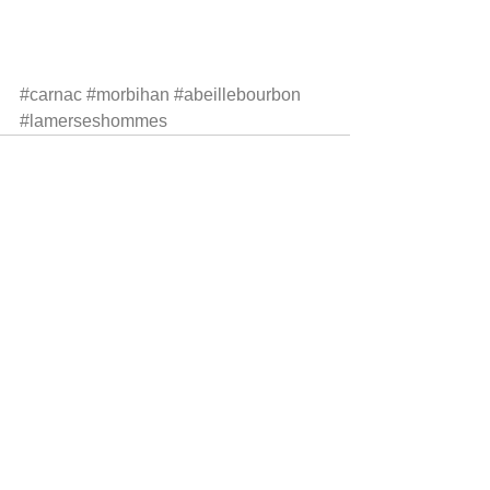
#carnac
#morbihan
#abeillebourbon
#lamerseshommes
Voir tout
Posts récents