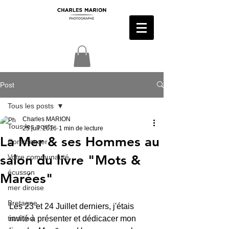
Post
Tous les posts
Charles MARION
Tous les posts
25 juil. 2016
1 min de lecture
La Mer & ses Hommes au
Commencer
salon du livre "Mots &
Votre communauté
écusson
Marées"
mer diroise
Bretagne
Les 23 et 24 Juillet derniers, j'étais 
tradition
invité à présenter et dédicacer mon 