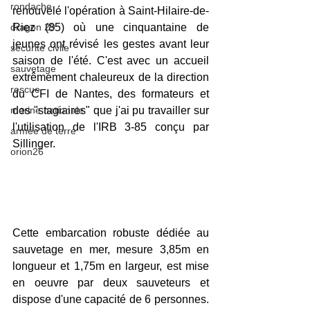
rondache
renouvelé l'opération à Saint-Hilaire-de-
dragon 29
Riez (85) où une cinquantaine de 
jeunes ont révisé les gestes avant leur 
sécurité civile
saison de l'été. C'est avec un accueil 
sauvetage
extrêmement chaleureux de la direction 
rescue
du CFI de Nantes, des formateurs et 
marine nationale
des "stagiaires" que j'ai pu travailler sur 
l'utilisation de l'IRB 3-85 conçu par 
armée de terre
Sillinger.
orion26
Cette embarcation robuste dédiée au 
sauvetage en mer, mesure 3,85m en 
longueur et 1,75m en largeur, est mise 
en oeuvre par deux sauveteurs et 
dispose d'une capacité de 6 personnes. 