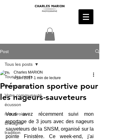
Post
Tous les posts
Charles MARION
Tous les posts
4 juin 2017
1 min de lecture
Préparation sportive pour
Commencer
les nageurs-sauveteurs
Votre communauté
écusson
mer diroise
Vous avez récemment suivi mon 
reportage de 3 jours avec des nageurs 
Bretagne
sauveteurs de la SNSM, organisé sur la 
tradition
pointe Finistère. Ce week-end, j'ai 