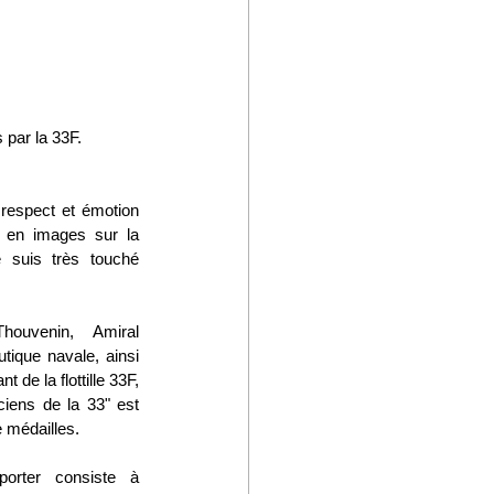
 par la 33F.
 respect et émotion 
 en images sur la 
e suis très touché 
uvenin, Amiral 
ique navale, ainsi 
e la flottille 33F, 
iens de la 33" est 
 médailles. 
orter consiste à 