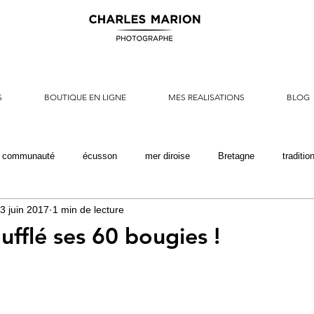
S
BOUTIQUE EN LIGNE
MES REALISATIONS
BLOG
e communauté
écusson
mer diroise
Bretagne
traditio
3 juin 2017
1 min de lecture
auvetage
rescue
marine nationale
armée de terre
ori
ufflé ses 60 bougies !