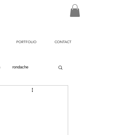
PORTFOLIO
CONTACT
n
rondache
on26