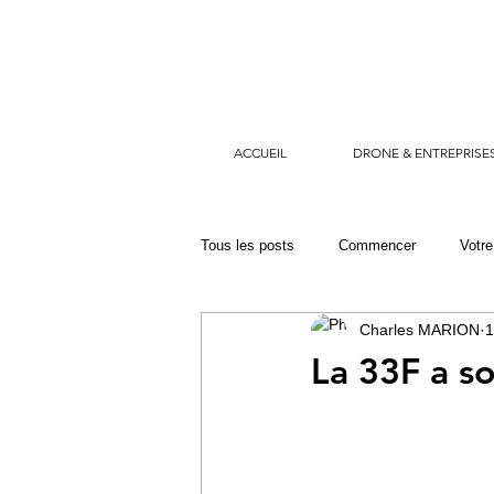
ACCUEIL
DRONE & ENTREPRISE
Tous les posts
Commencer
Votr
Charles MARION
1
dragon 29
sécurité civile
s
La 33F a so