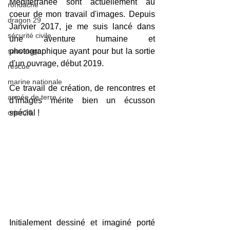
Méditerranée sont actuellement au 
rondache
coeur de mon travail d'images. Depuis 
dragon 29
Janvier 2017, je me suis lancé dans 
sécurité civile
une aventure humaine et 
sauvetage
photographique ayant pour but la sortie 
d'un ouvrage, début 2019. 
rescue
marine nationale
​Ce travail de création, de rencontres et 
armée de terre
d'images mérite bien un écusson 
orion26
spécial !
​​Initialement dessiné et imaginé porté 