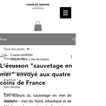
Post
Tous les posts
Charles MARION
Tous les posts
19 janv. 2018
1 min de lecture
L'écusson "sauvetage en
Commencer
mer" envoyé aux quatre
Votre communauté
écusson
coins de France
mer diroise
Bretagne
Les acteurs du sauvetage en mer de 
tradition
Manche - mer du Nord, Atlantique et de 