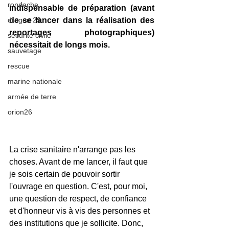
rondache
indispensable de préparation (avant 
dragon 29
de se lancer dans la réalisation des 
reportages photographiques) 
sécurité civile
nécessitait de longs mois. 
sauvetage
rescue
marine nationale
armée de terre
orion26
La crise sanitaire n'arrange pas les 
choses. Avant de me lancer, il faut que 
je sois certain de pouvoir sortir 
l'ouvrage en question. C'est, pour moi, 
une question de respect, de confiance 
et d'honneur vis à vis des personnes et 
des institutions que je sollicite. Donc, 