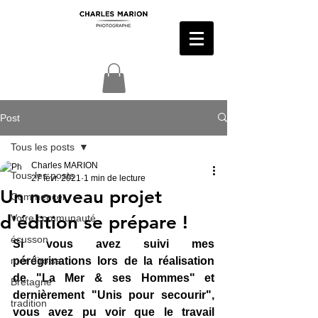
Post
Tous les posts
Charles MARION
Tous les posts
27 févr. 2021
1 min de lecture
Un nouveau projet
Commencer
d'édition se prépare !
Votre communauté
écusson
Si vous avez suivi mes 
mer diroise
pérégrinations lors de la réalisation 
de "La Mer & ses Hommes" et 
Bretagne
dernièrement "Unis pour secourir", 
tradition
vous avez pu voir que le travail 