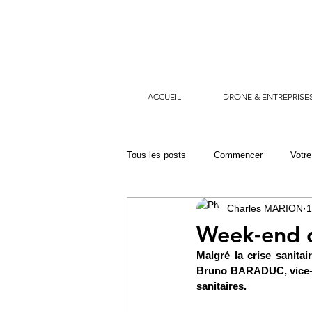
ACCUEIL
DRONE & ENTREPRISE
Tous les posts
Commencer
Votr
Charles MARION
1
dragon 29
sécurité civile
s
Week-end d
Malgré la crise sanitair
Bruno BARADUC, vice-p
sanitaires. 