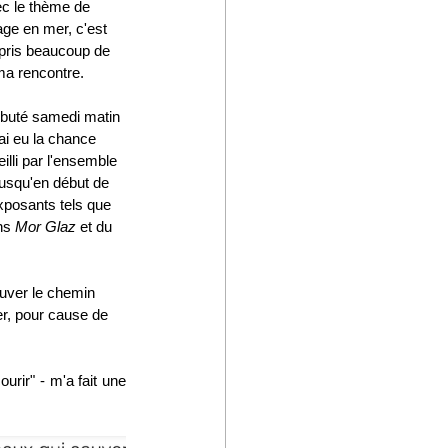
ec le thème de 
ge en mer, c'est 
i pris beaucoup de 
ma rencontre. 
ébuté samedi matin 
ai eu la chance 
lli par l'ensemble 
 jusqu'en début de 
xposants tels que 
ns 
Mor Glaz
 et du 
uver le chemin 
er, pour cause de 
rir" - m'a fait une 