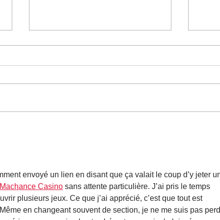
En a
ORION 26 : immersion au
coeur de l'exercice
interarmées
ment envoyé un lien en disant que ça valait le coup d’y jeter un
 Machance Casino
 sans attente particulière. J’ai pris le temps 
uvrir plusieurs jeux. Ce que j’ai apprécié, c’est que tout est 
 Même en changeant souvent de section, je ne me suis pas perd