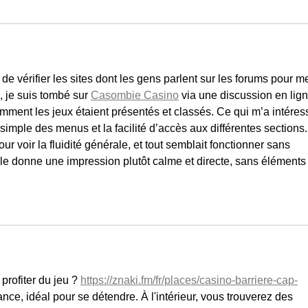
 de vérifier les sites dont les gens parlent sur les forums pour m
, je suis tombé sur 
Casombie Casino
 via une discussion en lign
comment les jeux étaient présentés et classés. Ce qui m’a intéres
 simple des menus et la facilité d’accès aux différentes sections.
r voir la fluidité générale, et tout semblait fonctionner sans 
le donne une impression plutôt calme et directe, sans éléments
rofiter du jeu ? 
https://znaki.fm/fr/places/casino-barriere-cap-
nce, idéal pour se détendre. À l'intérieur, vous trouverez des 