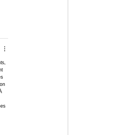
ts, 
t 
s 
on 
À 
les 