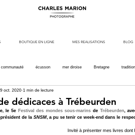
S
BOUTIQUE EN LIGNE
MES REALISATIONS
BLOG
e communauté
écusson
mer diroise
Bretagne
traditio
9 oct. 2020
1 min de lecture
auvetage
rescue
marine nationale
armée de terre
ori
e dédicaces à Trébeurden
e, le 5e 
Festival des mondes sous-marins
 de
 Trébeurden
, ave
résident de la 
SNSM
, a pu se tenir ce week-end dans le respect
Invité à présenter mes livres dont 