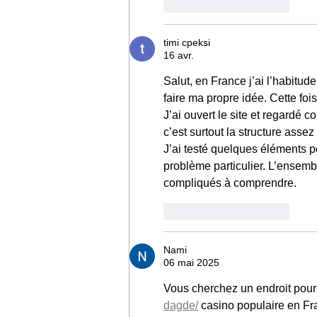
J'aime
Répondre
timi cpeksi
16 avr.
Salut, en France j’ai l’habitude
faire ma propre idée. Cette fois
J’ai ouvert le site et regardé 
c’est surtout la structure assez
J’ai testé quelques éléments pou
problème particulier. L’ensemb
compliqués à comprendre.
J'aime
Répondre
Nami
06 mai 2025
Vous cherchez un endroit pour p
dagde/
 casino populaire en Fra