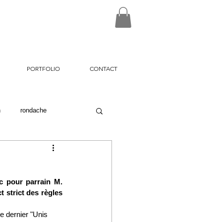
PORTFOLIO
CONTACT
n
rondache
on26
c pour parrain M. 
 strict des règles 
le dernier "Unis 