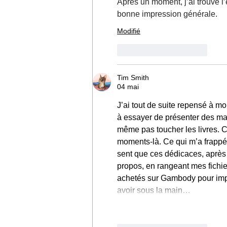
Après un moment, j’ai trouvé l
bonne impression générale.
Modifié
J'aime
Répondre
Tim Smith
04 mai
J’ai tout de suite repensé à 
à essayer de présenter des ma
même pas toucher les livres. C
moments-là. Ce qui m’a frappé d
sent que ces dédicaces, après d
propos, en rangeant mes fichie
achetés sur Gambody pour impr
avoir sous la main…