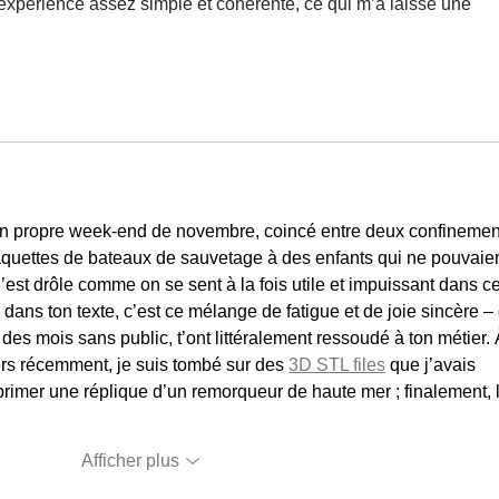
’expérience assez simple et cohérente, ce qui m’a laissé une 
mon propre week-end de novembre, coincé entre deux confinemen
quettes de bateaux de sauvetage à des enfants qui ne pouvaien
’est drôle comme on se sent à la fois utile et impuissant dans ce
ans ton texte, c’est ce mélange de fatigue et de joie sincère – 
es mois sans public, t’ont littéralement ressoudé à ton métier. 
rs récemment, je suis tombé sur des 
3D STL files
 que j’avais 
imer une réplique d’un remorqueur de haute mer ; finalement, 
Afficher plus