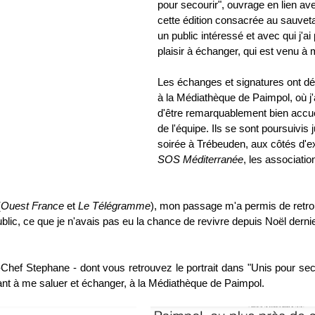
pour secourir", ouvrage en lien av
cette édition consacrée au sauveta
un public intéressé et avec qui j'a
plaisir à échanger, qui est venu à 
Les échanges et signatures ont d
à la Médiathèque de Paimpol, où j'
d'être remarquablement bien accuei
de l'équipe. Ils se sont poursuivis
soirée à Trébeuden, aux côtés d'e
SOS Méditerranée
, les associatio
(
Ouest France
 et 
Le Télégramme
), mon passage m'a permis de retro
blic, ce que je n'avais pas eu la chance de revivre depuis Noël derni
Chef Stephane - dont vous retrouvez le portrait dans "Unis pour secou
ant à me saluer et échanger, à la Médiathèque de Paimpol. 