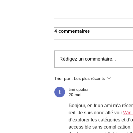
4 commentaires
Rédigez un commentaire...
Mon prochain ouvrage
Trier par :
Les plus récents
obtient le label "400 ans de
timi cpeksi
la Marine"
20 mai
Bonjour, en fr un ami m’a récem
œil. Je suis donc allé voir 
Win
d’explorer les catégories et d’o
accessible sans complication.