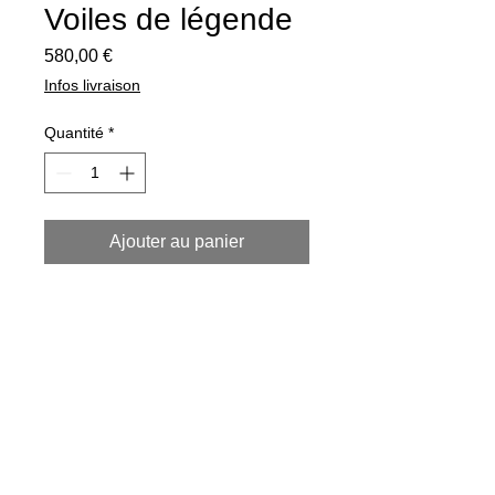
Voiles de légende
Prix
580,00 €
Infos livraison
Quantité
*
Ajouter au panier
Tirage contrecollé sur support aluminium
Dibond, caisse américaine bois noir.
Format 50 x 100 cm.
Tirage d'art
Les tirages d'art sont imprimés et
réalisés sur demande auprès de mon