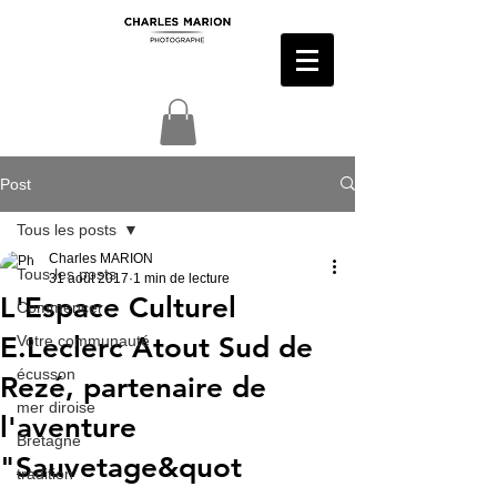
Post
Tous les posts
Charles MARION
Tous les posts
31 août 2017
1 min de lecture
L'Espace Culturel
Commencer
E.Leclerc Atout Sud de
Votre communauté
écusson
Rezé, partenaire de
mer diroise
l'aventure
Bretagne
"Sauvetage&quot
tradition