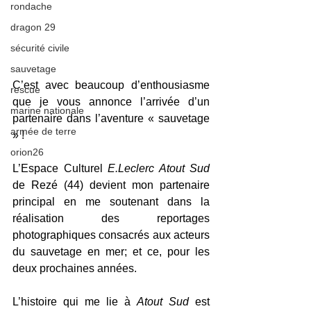
rondache
dragon 29
sécurité civile
sauvetage
C’est avec beaucoup d’enthousiasme 
rescue
que je vous annonce l’arrivée d’un 
marine nationale
partenaire dans l’aventure « sauvetage 
armée de terre
» ! 
orion26
L’Espace Culturel 
E.Leclerc Atout Sud
de Rezé (44) devient mon partenaire 
principal en me soutenant dans la 
réalisation des reportages 
photographiques consacrés aux acteurs 
du sauvetage en mer; et ce, pour les 
deux prochaines années.
L’histoire qui me lie à 
Atout Sud
 est 