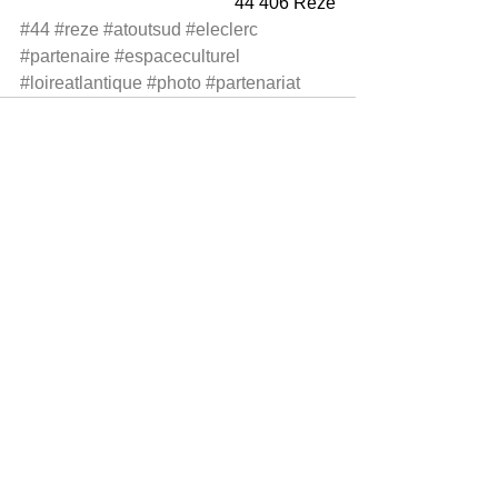
44 406 Rezé
#44
#reze
#atoutsud
#eleclerc
#partenaire
#espaceculturel
#loireatlantique
#photo
#partenariat
Voir tout
Posts récents