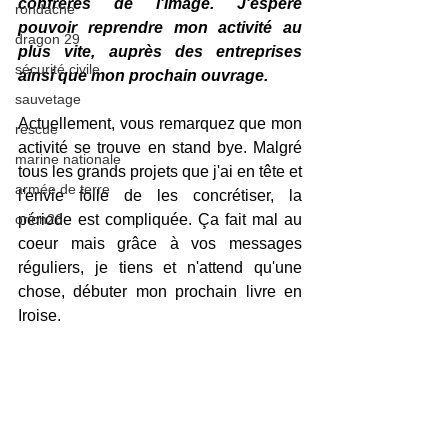
confrères de l'image. J'espère 
rondache
pouvoir reprendre mon activité au 
dragon 29
plus vite, auprès des entreprises 
sécurité civile
ainsi que mon prochain ouvrage.
sauvetage
Actuellement, vous remarquez que mon 
rescue
activité se trouve en stand bye. Malgré 
marine nationale
tous les grands projets que j'ai en tête et 
armée de terre
l'envie folle de les concrétiser, la 
orion26
période est compliquée. Ça fait mal au 
coeur mais grâce à vos messages 
réguliers, je tiens et n'attend qu'une 
chose, débuter mon prochain livre en 
Iroise. 