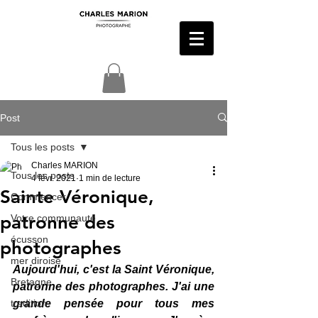
Post
Tous les posts
Charles MARION
Tous les posts
4 févr. 2021
1 min de lecture
Sainte Véronique,
Commencer
patronne des
Votre communauté
écusson
photographes
mer diroise
Aujourd'hui, c'est la Saint Véronique, 
Bretagne
patronne des photographes. J'ai une 
tradition
grande pensée pour tous mes 