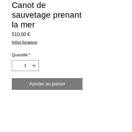
Canot de
sauvetage prenant
la mer
Prix
510,00 €
Infos livraison
Quantité
*
Ajouter au panier
Tirage contrecollé sur support aluminium
Dibond, caisse américaine bois noir.
Format 60 x 90 cm.