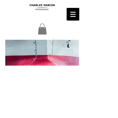
Les photographies présentées dans
cette galerie sont toutes réalisables en
tirages d'art, tirages dibond et
posters.
A la demande.
Communiquez-moi par mail (ou
formulaire contact) le nom du fichier,
les caractéristiques souhaitées
(dimensions, support,...).
Après confirmation de votre