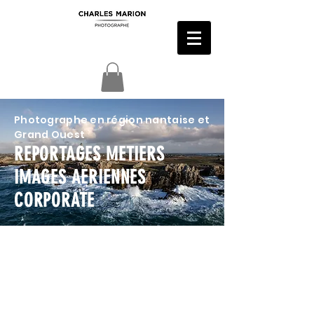
Photographe en région nantaise et
Grand Ouest
REPORTAGES METIERS
IMAGES AERIENNES
CORPORATE