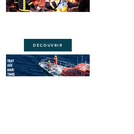
SOLD
ATS
DU
FEU
DÉCOUVRIR
TRAV
AUX
MARI
TIMES