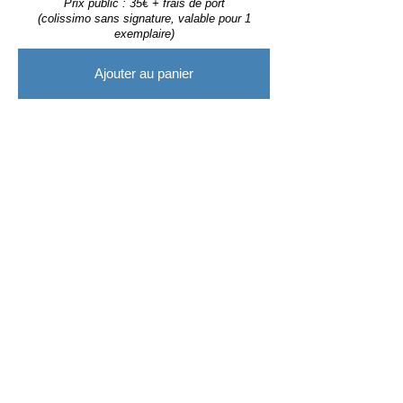
Prix public : 35€ + frais de port
(colissimo sans signature, valable pour 1
exemplaire)
Ajouter au panier
UNIS
POUR
SECOURIR
Immersion avec les acteurs du sauvetage en mer
un livre de
Charles
MARION
avec la participation
de
Marius CHAPON