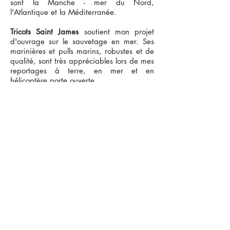
sont la Manche - mer du Nord,
PARTENAIRES D'UN PROJET FORT EN
l'Atlantique et la Méditerranée.
VALEURS HUMAINES
Tricots Saint James
soutient mon projet
d'ouvrage sur le sauvetage en mer. Ses
marinières et pulls marins, robustes et de
qualité, sont très appréciables lors de mes
reportages à terre, en mer et en
hélicoptère porte ouverte.
Le
Crédit Maritime
soutient ce livre et
mon travail photographique avec les
marins, depuis "La Mer & ses Hommes"
publié en 2016.
Où trouver le livre
?
Caractéristiques techniques
Beau livre relié de 240 pages.
Loire-Atlantique
Format : 290 x 250 mm cousu. Poids : 1,9 kg.
Librairie Coiffard (Nantes)
Librairie Lise et Moi (Vertou)
Espace Culturel E.Leclerc Atout Sud (Rezé)
Espace Culturel E.Leclerc Atlantis (Saint -