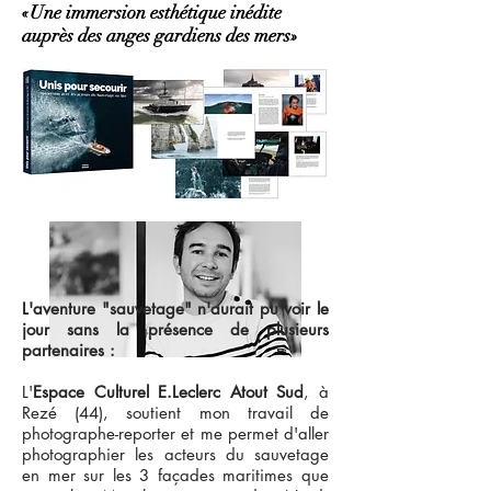
«Une immersion esthétique inédite
auprès des anges gardiens des mers»
L'aventure "sauvetage" n'aurait pu voir le
jour sans la présence de plusieurs
partenaires :
TRICOTS
L'
Espace Culturel E.Leclerc Atout Sud
, à
SAINT JAMES,
Rezé (44), soutient mon travail de
photographe-reporter et me permet d'aller
E.LECLERC ATOUT SUD
photographier les acteurs du sauvetage
& le CREDIT MARITIME
en mer sur les 3 façades maritimes que