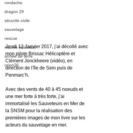
rondache
dragon 29
sécurité civile
sauvetage
rescue
Jeudi 12 Janvier 2017, j'ai décollé avec 
marine nationale
mon pilote Brissac Hélicoptère et 
armée de terre
Clément Jonckheere (vidéo), en 
orion26
direction de l'île de Sein puis de 
Penmarc'h.
Avec des vents de 40 à 45 noeuds et 
une mer forte à très forte, j'ai 
immortalisé les Sauveteurs en Mer de 
la SNSM pour la réalisation des 
premières images de mon livre sur les 
acteurs du sauvetage en mer.