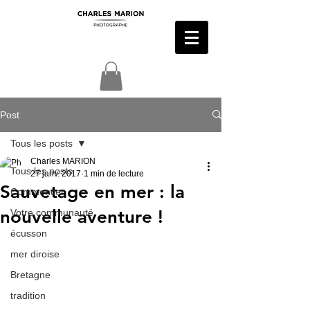
Post
Tous les posts
Charles MARION
Tous les posts
27 janv. 2017
1 min de lecture
Sauvetage en mer : la
Commencer
nouvelle aventure !
Votre communauté
écusson
mer diroise
Bretagne
tradition