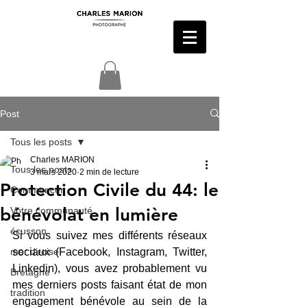
Post
Tous les posts
Charles MARION
Tous les posts
3 mars 2020
2 min de lecture
Protection Civile du 44: le
Commencer
bénévolat en lumière
Votre communauté
écusson
Si vous suivez mes différents réseaux 
mer diroise
sociaux (Facebook, Instagram, Twitter, 
Linkedin), vous avez probablement vu 
Bretagne
mes derniers posts faisant état de mon 
tradition
engagement bénévole au sein de la 