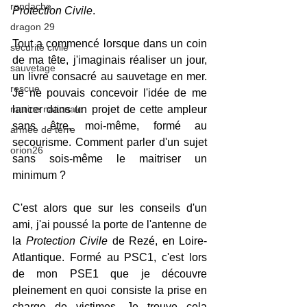
rondache
Protection Civile
.
dragon 29
Tout a commencé lorsque dans un coin 
sécurité civile
de ma tête, j'imaginais réaliser un jour, 
sauvetage
un livre consacré au sauvetage en mer. 
rescue
Je ne pouvais concevoir l'idée de me 
marine nationale
lancer dans un projet de cette ampleur 
sans être, moi-même, formé au 
armée de terre
secourisme. Comment parler d'un sujet 
orion26
sans sois-même le maitriser un 
minimum ?
C'est alors que sur les conseils d'un 
ami, j'ai poussé la porte de l'antenne de 
la 
Protection Civile
 de Rezé, en Loire-
Atlantique. Formé au PSC1, c'est lors 
de mon PSE1 que je découvre 
pleinement en quoi consiste la prise en 
charge de victimes. Je trouve cela 