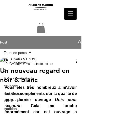
Post
Tous les posts
Charles MARION
Tous les posts
24 sept. 2020
1 min de lecture
Un nouveau regard en
Commencer
noir & blanc
Votre communauté
écusson
Vous êtes très nombreux à m'avoir 
mer diroise
fait des compliments sur la qualité de 
mon dernier ouvrage 
Unis pour 
Bretagne
secourir
. Cela me touche 
tradition
énormément car cet ouvrage a 