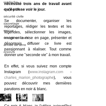
rondache
nécessité trois ans de travail avant 
dragon 29
qu'il puisse voir le jour. 
sécurité civile
Se documenter, organiser les 
sauvetage
reportages, rédiger les textes et les 
rescue
légendes, sélectionner les images, 
marine nationale
imaginer la mise en page, présenter et 
désormais diffuser ce livre est 
armée de terre
passionnant à réaliser. Tout comme 
orion26
donner une "seconde vie" à mon travail. 
En effet, si vous suivez mon compte 
Instagram 
(
www.instagram.com › 
charles_marion_photographe
)
, vous 
pouvez découvrir mes dernières 
parutions en noir & blanc. 
Ce noir & blanc, je l'utilise aujourd'hui 