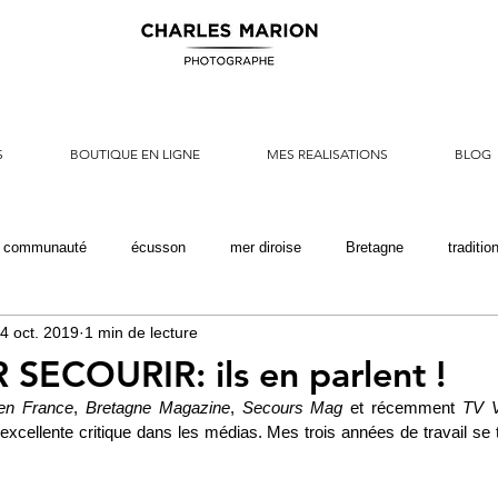
S
BOUTIQUE EN LIGNE
MES REALISATIONS
BLOG
e communauté
écusson
mer diroise
Bretagne
traditio
4 oct. 2019
1 min de lecture
auvetage
rescue
marine nationale
armée de terre
ori
SECOURIR: ils en parlent !
en France
, 
Bretagne Magazine
, 
Secours Mag
 et récemment 
TV 
 excellente critique dans les médias. Mes trois années de travail se t