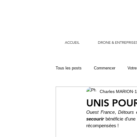
ACCUEIL
DRONE & ENTREPRISE
Tous les posts
Commencer
Votr
Charles MARION
1
dragon 29
sécurité civile
s
UNIS POUR 
Ouest France
, 
Détours 
secourir
 bénéficie d'une
récompensées !