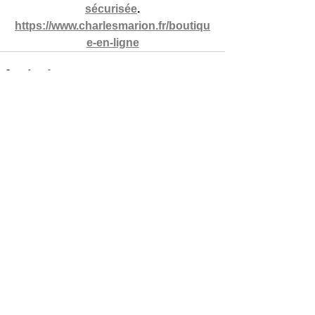
sécurisée
.
https://www.charlesmarion.fr/boutiqu
e-en-ligne
Voir tout
Posts récents