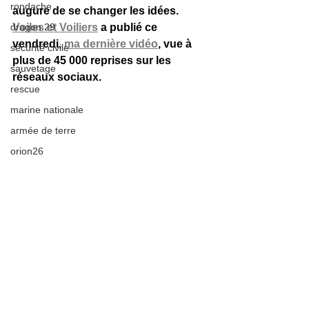
rondache
augure de se changer les idées. 
dragon 29
Voiles et Voiliers
 a publié ce 
vendredi, 
ma dernière vidéo
, vue à 
sécurité civile
plus de 45 000 reprises sur les 
sauvetage
réseaux sociaux.
rescue
marine nationale
armée de terre
orion26