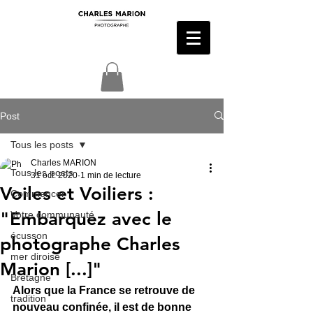
Post
Tous les posts
Charles MARION
Tous les posts
31 oct. 2020
1 min de lecture
Voiles et Voiliers :
Commencer
"Embarquez avec le
Votre communauté
écusson
photographe Charles
mer diroise
Marion [...]"
Bretagne
Alors que la France se retrouve de 
tradition
nouveau confinée, il est de bonne 