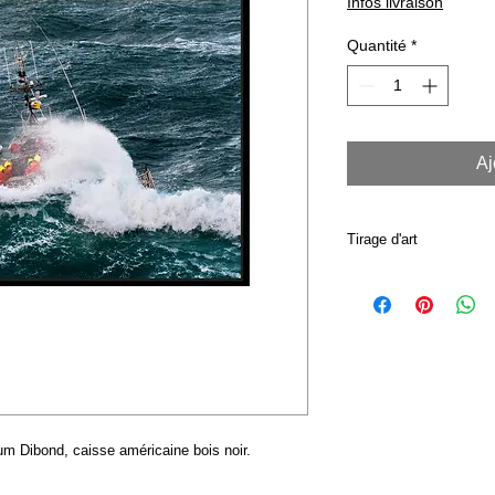
Infos livraison
Quantité
*
Aj
Tirage d'art
Les tirages d'art so
auprès de mon impri
Contrecollé et monté
bois noir, le tirage vo
transporteur.
Une attention toute p
l'emballage des tirag
de bien vouloir vous 
ium Dibond, caisse américaine bois noir.
moment de la livrais
Pour des questions d