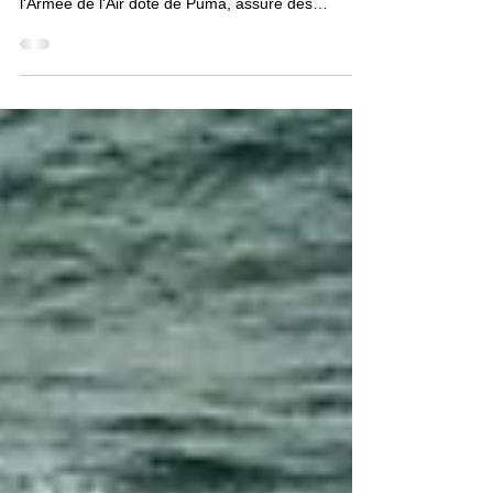
01.044 de Solenzara
Depuis la base aérienne 126 de Solenzara
(Corse), l'escadron d'hélicoptères 01.044 de
l'Armée de l'Air doté de Puma, assure des
missions...