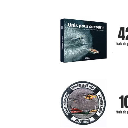
Pour effectuer une commande, utilise
4
frais de 
nouv
1
frais de 