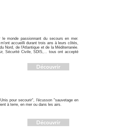
vers vous dans les plus brefs délais.
ir le monde passionnant du secours en mer.
ont accueilli durant trois ans à leurs côtés,
du Nord, de l'Atlantique et de la Méditerranée.
, Sécurité Civile, SDIS,... tous ont accepté
Découvrir
Unis pour secourir", l'écusson "
sauvetage en
ient à terre, en mer ou dans les airs.
Découvrir