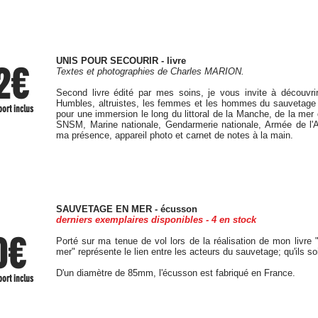
z le formulaire contact ci-après et
renseignez les onglets. Je reviendrai 
UNIS POUR SECOURIR - livre
2€
Textes et photographies de Charles MARION.
Second livre édité par mes soins, je vous invite à découvr
Humbles, altruistes, les femmes et les hommes du sauvetage m'
port inclus
pour une immersion le long du littoral de la Manche, de la mer 
SNSM, Marine nationale, Gendarmerie nationale, Armée de l'Air
eauté
ma présence, appareil photo et carnet de notes à la main.
SAUVETAGE EN MER - écusson
derniers exemplaires disponibles - 4 en stock
0€
Porté sur ma tenue de vol lors de la réalisation de mon livre "
mer" représente le lien entre les acteurs du sauvetage; qu'ils so
D'un diamètre de 85mm, l'écusson est fabriqué en France.
port inclus