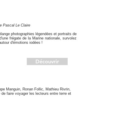
e Pascal Le Claire
lange photographies légendées et portraits de
d'une frégate de la Marine nationale, survolez
utour d'émotions iodées !
Découvrir
lippe Manguin, Ronan Follic, Mathieu Rivrin,
e faire voyager les lecteurs entre terre et