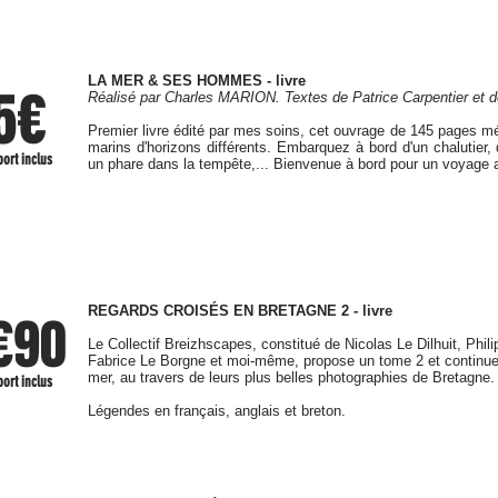
LA MER & SES HOMMES - livre
5€
Réalisé par Charles MARION. Textes de Patrice Carpentier et d
Premier livre édité par mes soins, cet ouvrage de 145 pages mé
marins d'horizons différents. Embarquez à bord d'un chalutier, 
port inclus
un phare dans la tempête,... Bienvenue à bord pour un voyage a
REGARDS CROISÉS EN BRETAGNE 2 - livre
€90
​​Le Collectif Breizhscapes, constitué de Nicolas Le Dilhuit, Phi
Fabrice Le Borgne et moi-même, propose un tome 2 et continue d
mer, au travers de leurs plus belles photographies de Bretagne.
port inclus
Légendes en français, anglais et breton.
eauté