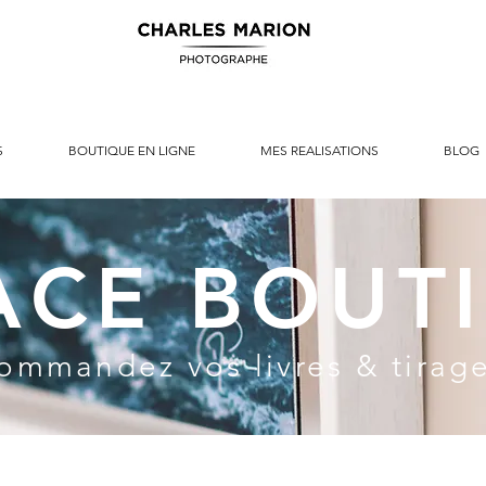
S
BOUTIQUE EN LIGNE
MES REALISATIONS
BLOG
ACE BOUT
ommandez vos livres & tirag
envenue dans mon espace bouti