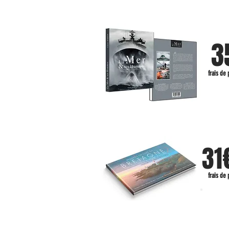
3
frais de 
31
frais de 
nouv