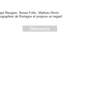
lippe Manguin, Ronan Follic, Mathieu Rivrin,
ographies de Bretagne et propose un regard
Découvrir
s le formulaire contact
t dédié aux commandes.
de bien vouloir renseigner
 adresse postale complète,
rence des livres commandés,
ataire pour une éventuelle
dédicace.
ant le règlement,
e le règlement par
hèque ou virement.