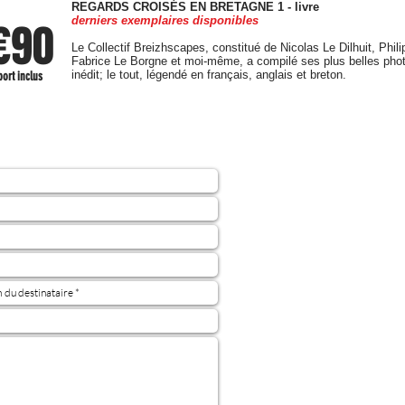
REGARDS CROISÉS EN BRETAGNE 1 - livre
derniers exemplaires disponibles
€90
​Le Collectif Breizhscapes, constitué de Nicolas Le Dilhuit, Phi
Fabrice Le Borgne et moi-même, a compilé ses plus belles phot
inédit; le tout, légendé en français, anglais et breton.
port inclus
Bienvenue dan
spécifiquemen
Je vous remercie 
vos Nom, Prénom,
ainsi que la réfé
le prénom destin
Concern
je propos
PayPal, c