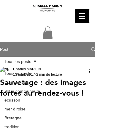
Post
Tous les posts
Charles MARION
Tous les posts
13 sept. 2017
2 min de lecture
Sauvetage : des images
Commencer
fortes au rendez-vous !
Votre communauté
écusson
mer diroise
Bretagne
tradition