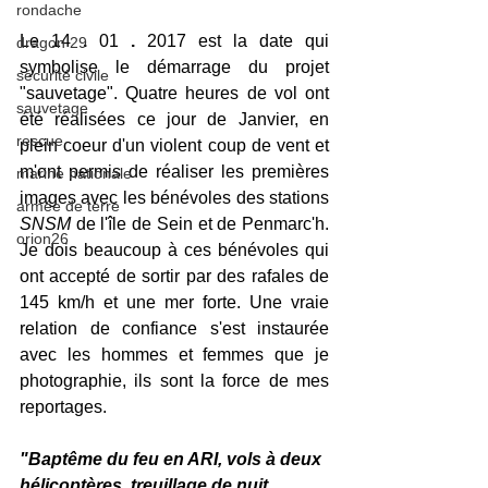
rondache
Le 14 
.
 01 
.
 2017 est la date qui 
dragon 29
symbolise le démarrage du projet 
sécurité civile
"sauvetage". Quatre heures de vol ont 
sauvetage
été réalisées ce jour de Janvier, en 
rescue
plein coeur d'un violent coup de vent et 
m'ont permis de réaliser les premières 
marine nationale
images avec les bénévoles des stations 
armée de terre
SNSM
 de l'île de Sein et de Penmarc'h. 
orion26
Je dois beaucoup à ces bénévoles qui 
ont accepté de sortir par des rafales de 
145 km/h et une mer forte. Une vraie 
relation de confiance s'est instaurée 
avec les hommes et femmes que je 
photographie, ils sont la force de mes 
reportages. 
"Baptême du feu en ARI, vols à deux 
hélicoptères, treuillage de nuit,