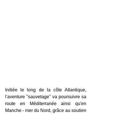
Initiée le long de la côte Atlantique, 
l'aventure "sauvetage" va poursuivre sa 
route en Méditerranée ainsi qu'en 
Manche - mer du Nord, grâce au soutien 
de l'
Espace Culturel 
E.Leclerc Atout 
Sud
 de Rezé (44) et de 
Saint-James
. 