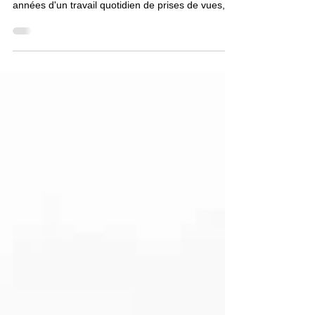
rendez-vous en mai !
A noter dans vos agendas ! Le mois de mai
marquera l'aboutissement de plus de deux
années d'un travail quotidien de prises de vues,
de...