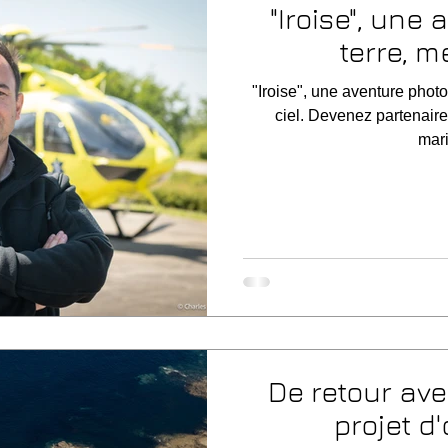
"Iroise", une
terre, me
"Iroise", une aventure photo
ciel. Devenez partenaire
mari
De retour av
projet d